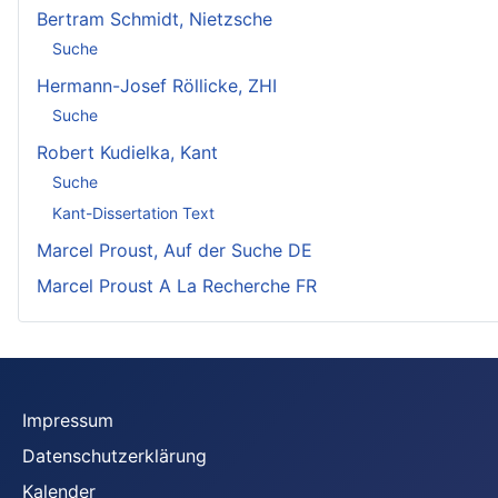
Bertram Schmidt, Nietzsche
Suche
Hermann-Josef Röllicke, ZHI
Suche
Robert Kudielka, Kant
Suche
Kant-Dissertation Text
Marcel Proust, Auf der Suche DE
Marcel Proust A La Recherche FR
Impressum
Datenschutzerklärung
Kalender